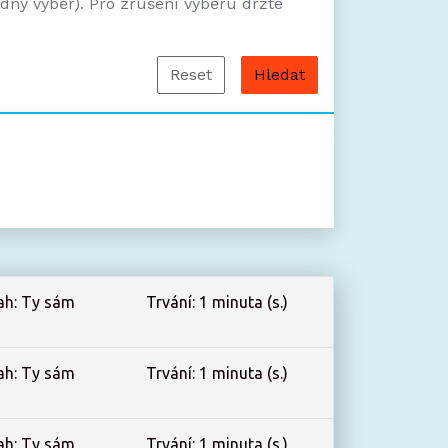
adný výběr). Pro zrušení výběru držte
Reset
ah: Ty sám
Trvání: 1 minuta (s.)
ah: Ty sám
Trvání: 1 minuta (s.)
ah: Ty sám
Trvání: 1 minuta (s.)