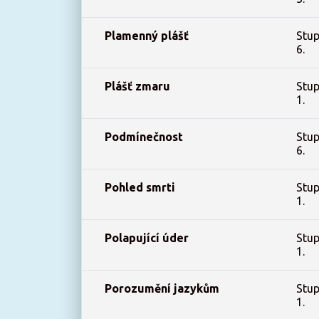
Plamenný plášť
Stup
6.
Plášť zmaru
Stup
1.
Podmínečnost
Stup
6.
Pohled smrti
Stup
1.
Polapující úder
Stup
1.
Porozumění jazykům
Stup
1.