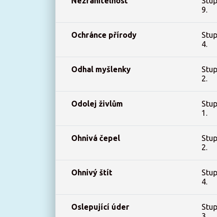
Nezranitelnost
Stup
9.
Ochránce přírody
Stup
4.
Odhal myšlenky
Stup
2.
Odolej živlům
Stup
1.
Ohnivá čepel
Stup
2.
Ohnivý štít
Stup
4.
Oslepující úder
Stup
3.