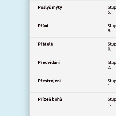
Poslyš mýty
Stup
5.
Přání
Stup
9.
Přátelé
Stup
0.
Předvídání
Stup
2.
Přestrojení
Stup
1.
Přízeň bohů
Stup
1.