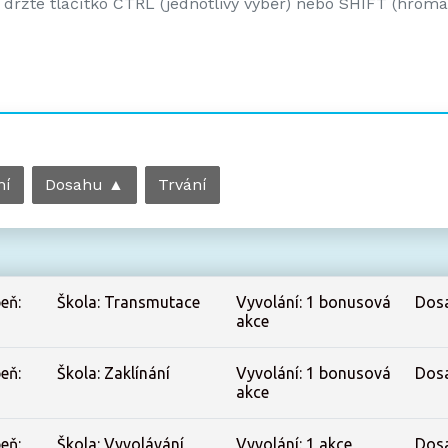
i držte tlačítko CTRL (jednotlivý výběr) nebo SHIFT (hrom
ní
Dosahu ▲
Trvání
eň:
Škola: Transmutace
Vyvolání: 1 bonusová
Dos
akce
eň:
Škola: Zaklínání
Vyvolání: 1 bonusová
Dos
akce
eň:
Škola: Vyvolávání
Vyvolání: 1 akce
Dos