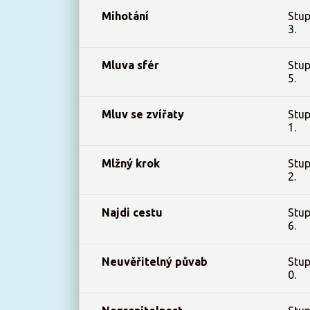
Mihotání
Stup
3.
Mluva sfér
Stup
5.
Mluv se zvířaty
Stup
1.
Mlžný krok
Stup
2.
Najdi cestu
Stup
6.
Neuvěřitelný půvab
Stup
0.