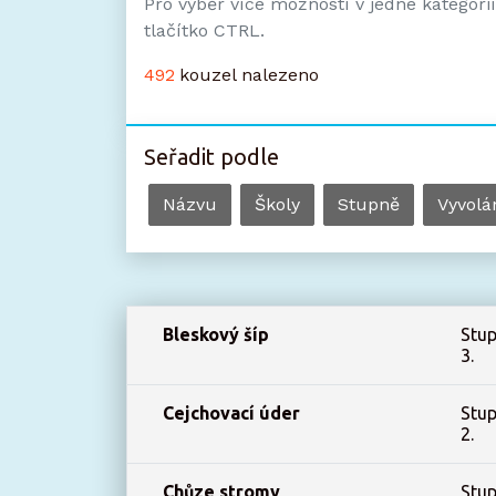
Pro výběr více možností v jedné kategori
tlačítko CTRL.
492
kouzel nalezeno
Seřadit podle
Názvu
Školy
Stupně
Vyvolá
Bleskový šíp
Stup
3.
Cejchovací úder
Stup
2.
Chůze stromy
Stup