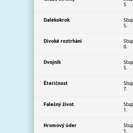
5.
Dalekokrok
Stup
5.
Divoké roztrhání
Stup
0.
Dvojník
Stup
5.
Éteričnost
Stup
7.
Falešný život
Stup
1.
Hromový úder
Stup
1.