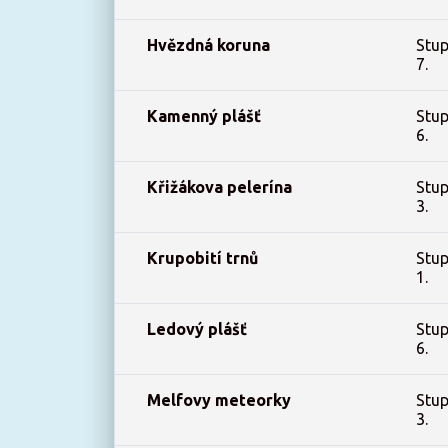
Hvězdná koruna
Stup
7.
Kamenný plášť
Stup
6.
Křižákova pelerína
Stup
3.
Krupobití trnů
Stup
1.
Ledový plášť
Stup
6.
Melfovy meteorky
Stup
3.