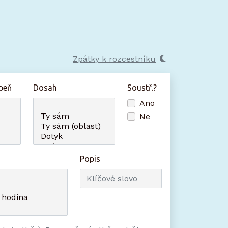
Zpátky k rozcestníku
peň
Dosah
Soustř.?
Ano
Ne
Popis